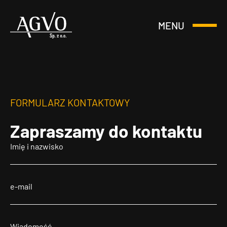
MENU
Otwórz
Header
lub
Logo
Zamknij
Menu
FORMULARZ KONTAKTOWY
Zapraszamy
do kontaktu