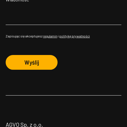
Zapisując się akceptujesz
regulamin
i
politykę prywatności
Wyślij
AGVO Sp. z o.o.