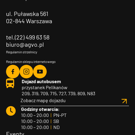
ul. Puławska 561
02-844 Warszawa
tel.(22) 499 63 58
biuro@agvo.pl
Regulamin strzelnicy
Regulamin sklepu internetowego
Agvo
Agvo
Agvo
Dojazd autobusem
Facebook
Instagram
YouTube
przystanek Pelikanów
209, 319, 709, 715, 727, 739, 809, N83
Zobacz mapę dojazdu
Godziny otwarcia:
10:00 – 20:00
|
PN-PT
10:00 – 20:00
|
SB
10:00 – 20:00
|
ND
Eventy