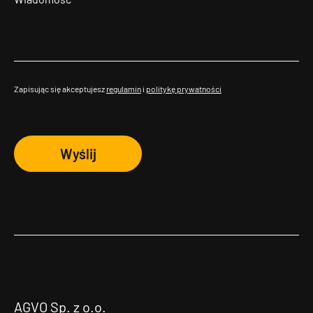
Zapisując się akceptujesz
regulamin
i
politykę prywatności
Wyślij
AGVO Sp. z o.o.