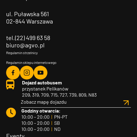
ul. Puławska 561
02-844 Warszawa
tel.(22) 499 63 58
biuro@agvo.pl
Regulamin strzelnicy
Regulamin sklepu internetowego
Agvo
Agvo
Agvo
Dojazd autobusem
Facebook
Instagram
YouTube
przystanek Pelikanów
209, 319, 709, 715, 727, 739, 809, N83
Zobacz mapę dojazdu
Godziny otwarcia:
10:00 – 20:00
|
PN-PT
10:00 – 20:00
|
SB
10:00 – 20:00
|
ND
Eventy