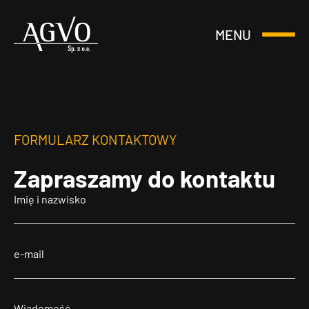
MENU
Otwórz
Header
lub
Logo
Zamknij
Menu
FORMULARZ KONTAKTOWY
Zapraszamy
do kontaktu