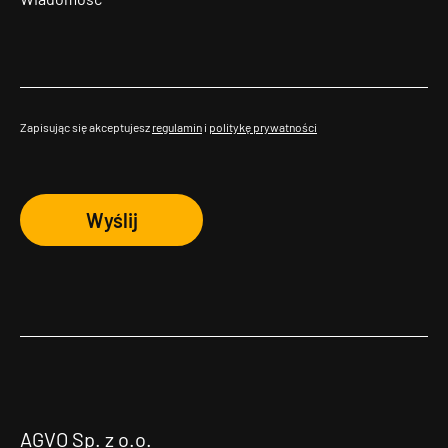
Zapisując się akceptujesz
regulamin
i
politykę prywatności
Wyślij
AGVO Sp. z o.o.