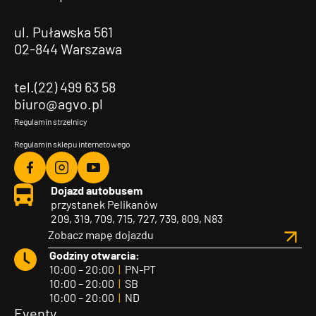
ul. Puławska 561
02-844 Warszawa
tel.(22) 499 63 58
biuro@agvo.pl
Regulamin strzelnicy
Regulamin sklepu internetowego
Agvo
Agvo
Agvo
Dojazd autobusem
Facebook
Instagram
YouTube
przystanek Pelikanów
209, 319, 709, 715, 727, 739, 809, N83
Zobacz mapę dojazdu
Godziny otwarcia:
10:00 – 20:00
|
PN-PT
10:00 – 20:00
|
SB
10:00 – 20:00
|
ND
Eventy