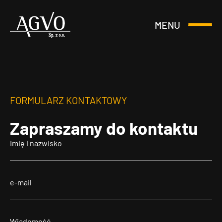
MENU
Otwórz
Header
lub
Logo
Zamknij
Menu
FORMULARZ KONTAKTOWY
Zapraszamy
do kontaktu