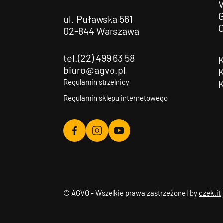
G
ul. Puławska 561
02-844 Warszawa
tel.(22) 499 63 58
biuro@agvo.pl
Regulamin strzelnicy
Regulamin sklepu internetowego
Agvo
Agvo
Agvo
Facebook
Instagram
YouTube
© AGVO - Wszelkie prawa zastrzeżone | by
czek.it