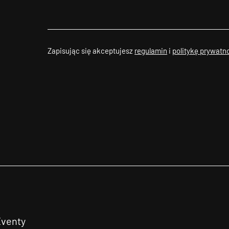
Zapisując się akceptujesz
regulamin
i
politykę prywatn
Eventy