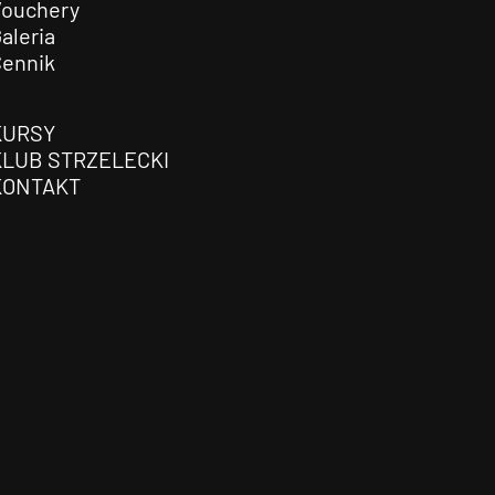
Vouchery
aleria
Cennik
KURSY
KLUB STRZELECKI
KONTAKT