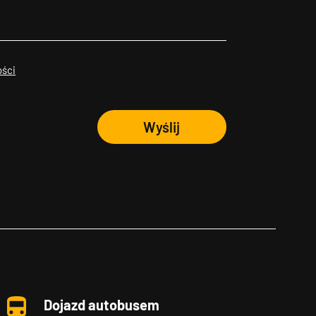
ości
Wyślij
Dojazd autobusem