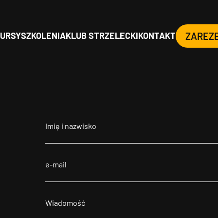
URSY
SZKOLENIA
KLUB STRZELECKI
KONTAKT
ZAREZ