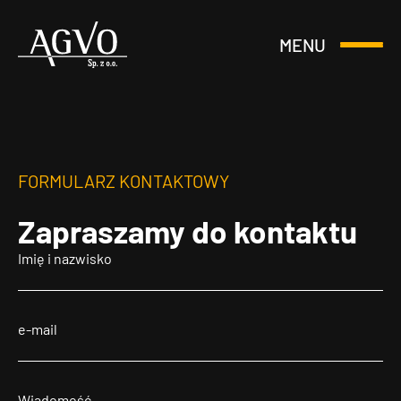
MENU
Otwórz
Header
lub
Logo
Zamknij
Menu
FORMULARZ KONTAKTOWY
Zapraszamy
do kontaktu