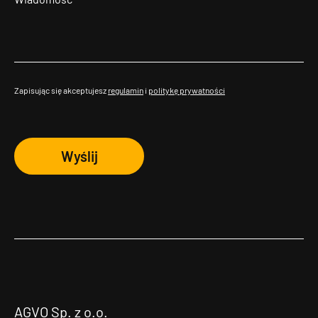
Zapisując się akceptujesz
regulamin
i
politykę prywatności
Wyślij
AGVO Sp. z o.o.