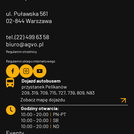
ul. Puławska 561
02-844 Warszawa
tel.(22) 499 63 58
biuro@agvo.pl
Regulamin strzelnicy
Regulamin sklepu internetowego
Agvo
Agvo
Agvo
Dojazd autobusem
Facebook
Instagram
YouTube
przystanek Pelikanów
209, 319, 709, 715, 727, 739, 809, N83
Zobacz mapę dojazdu
Godziny otwarcia:
10:00 – 20:00
|
PN-PT
10:00 – 20:00
|
SB
10:00 – 20:00
|
ND
Eventy