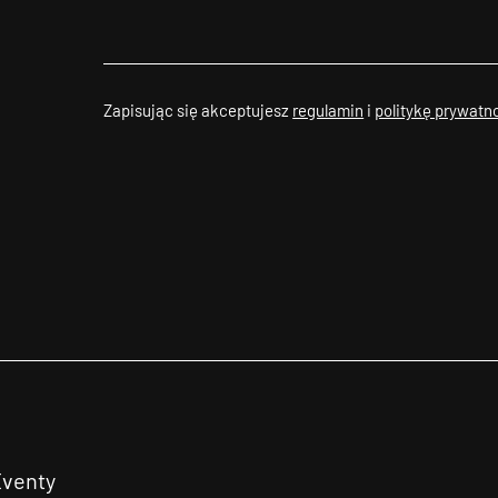
Zapisując się akceptujesz
regulamin
i
politykę prywatn
Eventy