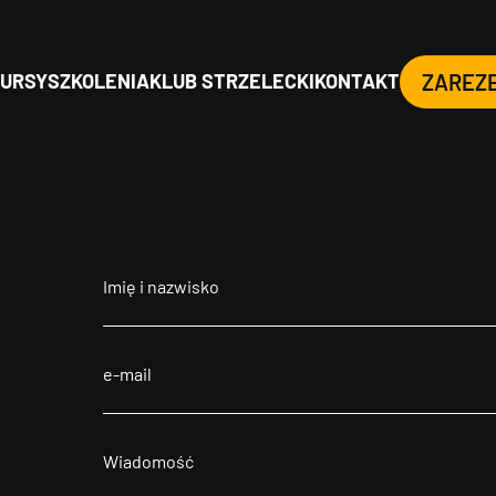
URSY
SZKOLENIA
KLUB STRZELECKI
KONTAKT
ZAREZ