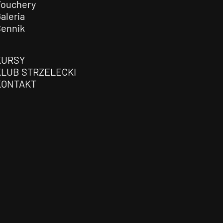
Vouchery
aleria
Cennik
KURSY
KLUB STRZELECKI
KONTAKT