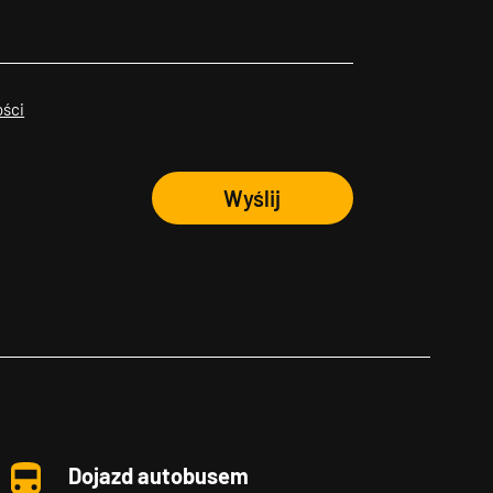
ości
Wyślij
Dojazd autobusem