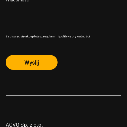
Zapisując się akceptujesz
regulamin
i
politykę prywatności
Wyślij
AGVO Sp. z o.o.