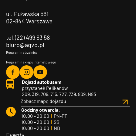
ul. Puławska 561
02-844 Warszawa
tel.(22) 499 63 58
biuro@agvo.pl
Regulamin strzelnicy
Regulamin sklepu internetowego
Agvo
Agvo
Agvo
Dojazd autobusem
Facebook
Instagram
YouTube
przystanek Pelikanów
209, 319, 709, 715, 727, 739, 809, N83
Zobacz mapę dojazdu
Godziny otwarcia:
10:00 – 20:00
|
PN-PT
10:00 – 20:00
|
SB
10:00 – 20:00
|
ND
Eventy