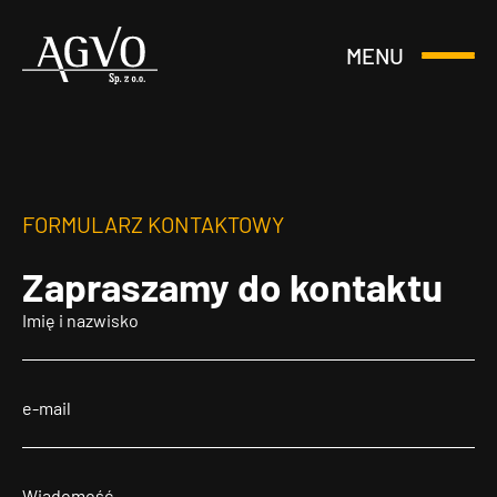
MENU
Otwórz
Header
lub
Logo
Zamknij
Menu
FORMULARZ KONTAKTOWY
Zapraszamy
do kontaktu