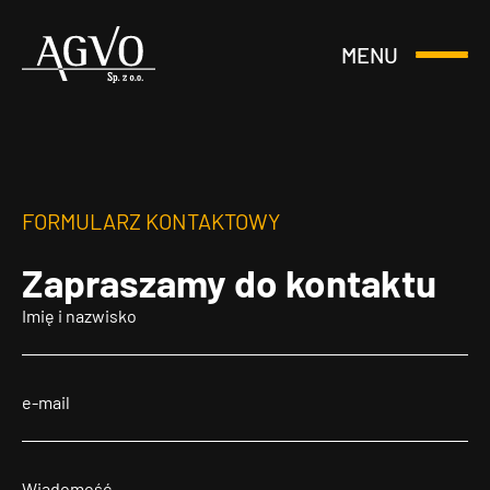
MENU
Otwórz
Header
lub
Logo
Zamknij
Menu
FORMULARZ KONTAKTOWY
Zapraszamy
do kontaktu