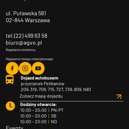
ul. Puławska 561
02-844 Warszawa
tel.(22) 499 63 58
biuro@agvo.pl
Regulamin strzelnicy
Regulamin sklepu internetowego
Agvo
Agvo
Agvo
Dojazd autobusem
Facebook
Instagram
YouTube
przystanek Pelikanów
209, 319, 709, 715, 727, 739, 809, N83
Zobacz mapę dojazdu
Godziny otwarcia:
10:00 – 20:00
|
PN-PT
10:00 – 20:00
|
SB
10:00 – 20:00
|
ND
Eventy