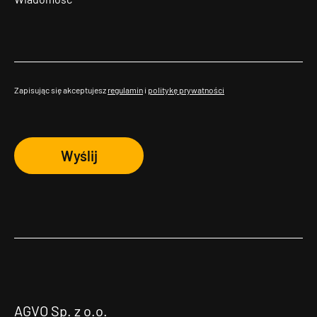
Zapisując się akceptujesz
regulamin
i
politykę prywatności
Wyślij
AGVO Sp. z o.o.