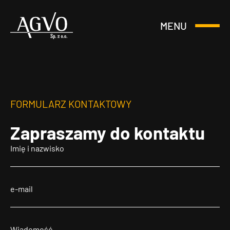
MENU
Otwórz
Header
lub
Logo
Zamknij
Menu
FORMULARZ KONTAKTOWY
Zapraszamy
do kontaktu