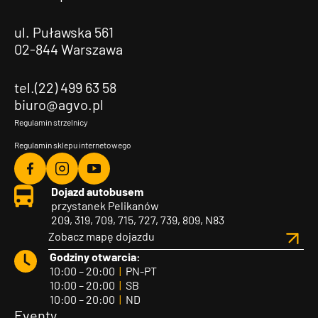
ul. Puławska 561
02-844 Warszawa
tel.(22) 499 63 58
biuro@agvo.pl
Regulamin strzelnicy
Regulamin sklepu internetowego
Agvo
Agvo
Agvo
Dojazd autobusem
Facebook
Instagram
YouTube
przystanek Pelikanów
209, 319, 709, 715, 727, 739, 809, N83
Zobacz mapę dojazdu
Godziny otwarcia:
10:00 – 20:00
|
PN-PT
10:00 – 20:00
|
SB
10:00 – 20:00
|
ND
Eventy