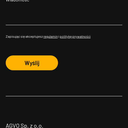
Zapisując się akceptujesz
regulamin
i
politykę prywatności
Wyślij
AGVO Sp. z o.o.