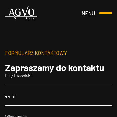
MENU
Otwórz
Header
lub
Logo
Zamknij
Menu
FORMULARZ KONTAKTOWY
Zapraszamy
do kontaktu