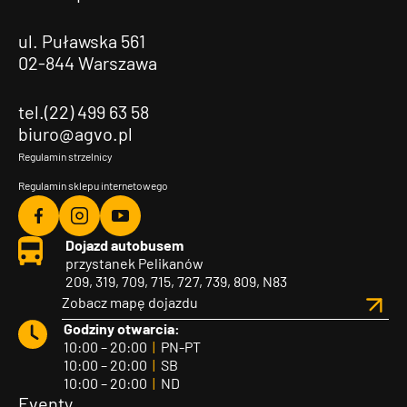
ul. Puławska 561
02-844 Warszawa
tel.(22) 499 63 58
biuro@agvo.pl
Regulamin strzelnicy
Regulamin sklepu internetowego
Agvo
Agvo
Agvo
Dojazd autobusem
Facebook
Instagram
YouTube
przystanek Pelikanów
209, 319, 709, 715, 727, 739, 809, N83
Zobacz mapę dojazdu
Godziny otwarcia:
10:00 – 20:00
|
PN-PT
10:00 – 20:00
|
SB
10:00 – 20:00
|
ND
Eventy