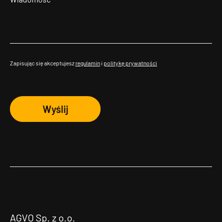
Zapisując się akceptujesz
regulamin
i
politykę prywatności
Wyślij
AGVO Sp. z o.o.