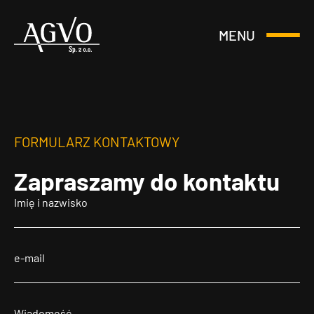
MENU
Otwórz
Header
lub
Logo
Zamknij
Menu
FORMULARZ KONTAKTOWY
Zapraszamy
do kontaktu