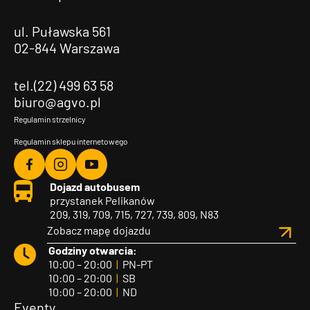
ul. Puławska 561
02-844 Warszawa
tel.(22) 499 63 58
biuro@agvo.pl
Regulamin strzelnicy
Regulamin sklepu internetowego
Agvo
Agvo
Agvo
Dojazd autobusem
Facebook
Instagram
YouTube
przystanek Pelikanów
209, 319, 709, 715, 727, 739, 809, N83
Zobacz mapę dojazdu
Godziny otwarcia:
10:00 – 20:00
|
PN-PT
10:00 – 20:00
|
SB
10:00 – 20:00
|
ND
Eventy