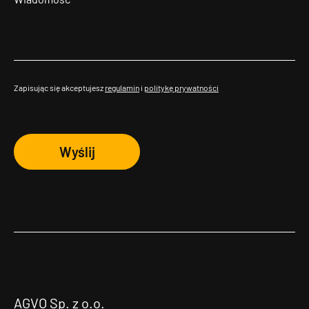
Zapisując się akceptujesz
regulamin
i
politykę prywatności
Wyślij
AGVO Sp. z o.o.