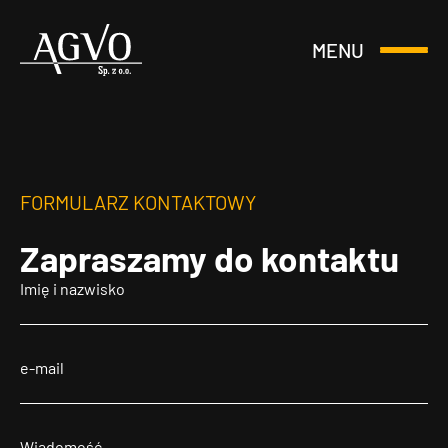
MENU
Otwórz
Header
lub
Logo
Zamknij
Menu
FORMULARZ KONTAKTOWY
Zapraszamy
do kontaktu