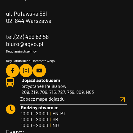
ul. Puławska 561
02-844 Warszawa
tel.(22) 499 63 58
biuro@agvo.pl
Regulamin strzelnicy
Regulamin sklepu internetowego
Agvo
Agvo
Agvo
Dojazd autobusem
Facebook
Instagram
YouTube
przystanek Pelikanów
209, 319, 709, 715, 727, 739, 809, N83
Zobacz mapę dojazdu
Godziny otwarcia:
10:00 – 20:00
|
PN-PT
10:00 – 20:00
|
SB
10:00 – 20:00
|
ND
Eventy