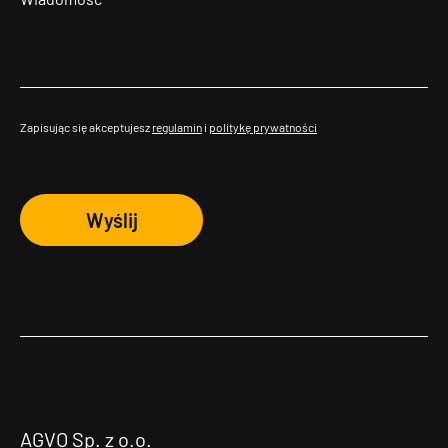
Zapisując się akceptujesz
regulamin
i
politykę prywatności
Wyślij
AGVO Sp. z o.o.