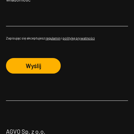
Zapisując się akceptujesz
regulamin
i
politykę prywatności
Wyślij
AGVO Sp. z o.o.