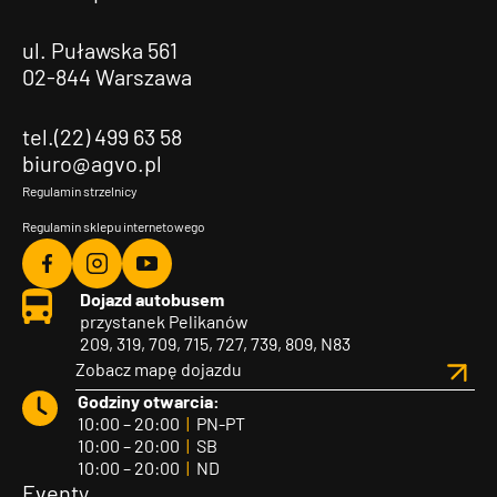
ul. Puławska 561
02-844 Warszawa
tel.(22) 499 63 58
biuro@agvo.pl
Regulamin strzelnicy
Regulamin sklepu internetowego
Agvo
Agvo
Agvo
Dojazd autobusem
Facebook
Instagram
YouTube
przystanek Pelikanów
209, 319, 709, 715, 727, 739, 809, N83
Zobacz mapę dojazdu
Godziny otwarcia:
10:00 – 20:00
|
PN-PT
10:00 – 20:00
|
SB
10:00 – 20:00
|
ND
Eventy