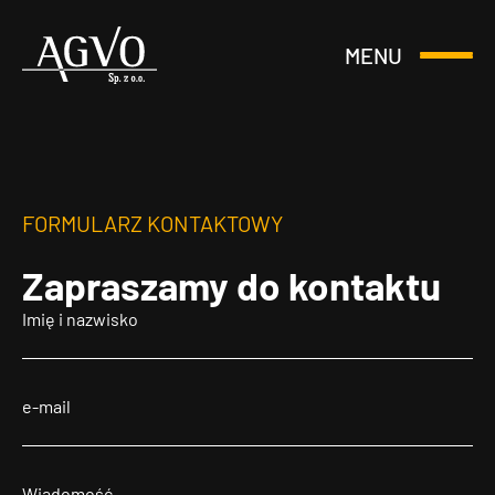
MENU
Otwórz
Header
lub
Logo
Zamknij
Menu
FORMULARZ KONTAKTOWY
Zapraszamy
do kontaktu