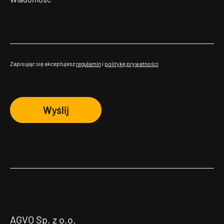
Zapisując się akceptujesz
regulamin
i
politykę prywatności
Wyślij
AGVO Sp. z o.o.