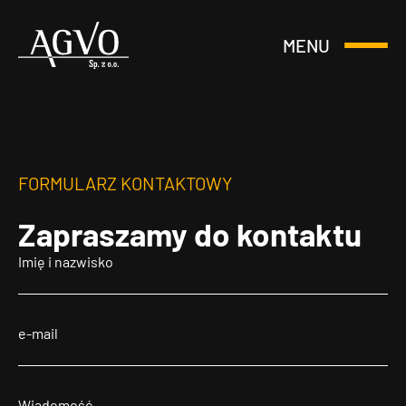
MENU
Otwórz
Header
lub
Logo
Zamknij
Menu
FORMULARZ KONTAKTOWY
Zapraszamy
do kontaktu