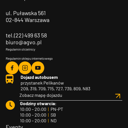
ul. Puławska 561
02-844 Warszawa
tel.(22) 499 63 58
biuro@agvo.pl
Regulamin strzelnicy
Regulamin sklepu internetowego
Agvo
Agvo
Agvo
Dojazd autobusem
Facebook
Instagram
YouTube
przystanek Pelikanów
209, 319, 709, 715, 727, 739, 809, N83
Zobacz mapę dojazdu
Godziny otwarcia:
10:00 – 20:00
|
PN-PT
10:00 – 20:00
|
SB
10:00 – 20:00
|
ND
Eventy