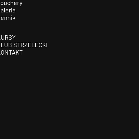
Vouchery
aleria
Cennik
KURSY
KLUB STRZELECKI
KONTAKT