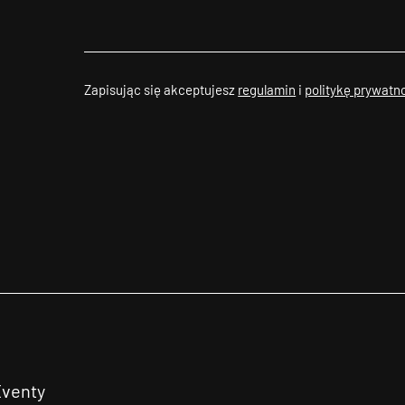
Zapisując się akceptujesz
regulamin
i
politykę prywatn
Eventy