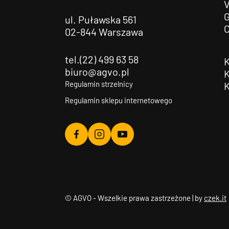
G
ul. Puławska 561
02-844 Warszawa
tel.(22) 499 63 58
biuro@agvo.pl
Regulamin strzelnicy
Regulamin sklepu internetowego
Agvo
Agvo
Agvo
Facebook
Instagram
YouTube
© AGVO - Wszelkie prawa zastrzeżone | by
czek.it