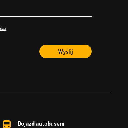
ości
Wyślij
Dojazd autobusem