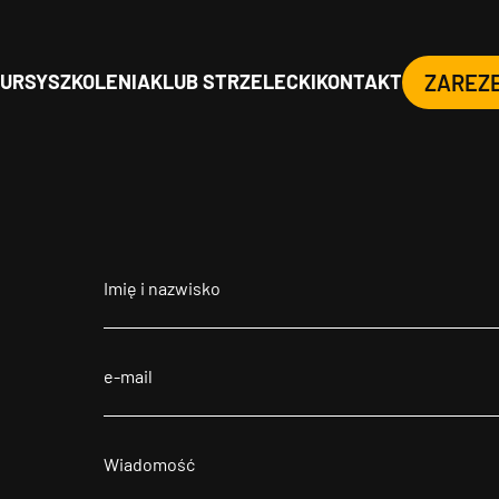
URSY
SZKOLENIA
KLUB STRZELECKI
KONTAKT
ZAREZ