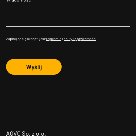
Zapisując się akceptujesz
regulamin
i
politykę prywatności
Wyślij
AGVO Sp. z o.o.