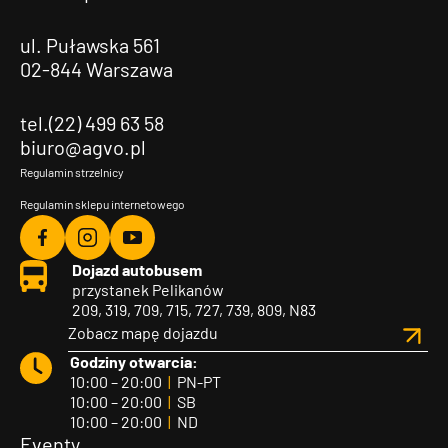
ul. Puławska 561
02-844 Warszawa
tel.(22) 499 63 58
biuro@agvo.pl
Regulamin strzelnicy
Regulamin sklepu internetowego
Agvo
Agvo
Agvo
Dojazd autobusem
Facebook
Instagram
YouTube
przystanek Pelikanów
209, 319, 709, 715, 727, 739, 809, N83
Zobacz mapę dojazdu
Godziny otwarcia:
10:00 – 20:00
|
PN-PT
10:00 – 20:00
|
SB
10:00 – 20:00
|
ND
Eventy