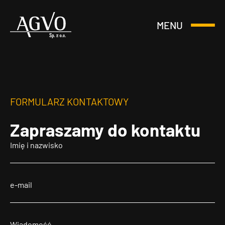
MENU
Otwórz
Header
lub
Logo
Zamknij
Menu
FORMULARZ KONTAKTOWY
Zapraszamy
do kontaktu