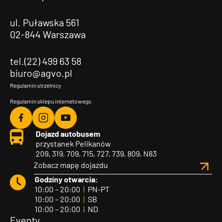
ul. Puławska 561
02-844 Warszawa
tel.(22) 499 63 58
biuro@agvo.pl
Regulamin strzelnicy
Regulamin sklepu internetowego
Agvo
Agvo
Agvo
Dojazd autobusem
Facebook
Instagram
YouTube
przystanek Pelikanów
209, 319, 709, 715, 727, 739, 809, N83
Zobacz mapę dojazdu
Godziny otwarcia:
10:00 – 20:00
|
PN-PT
10:00 – 20:00
|
SB
10:00 – 20:00
|
ND
Eventy