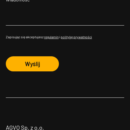
Zapisując się akceptujesz
regulamin
i
politykę prywatności
Wyślij
AGVO Sp. z o.o.