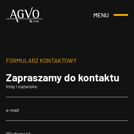
MENU
Otwórz
Header
lub
Logo
Zamknij
Menu
FORMULARZ KONTAKTOWY
Zapraszamy
do kontaktu