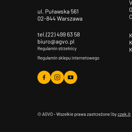
G
ul. Puławska 561
02-844 Warszawa
tel.(22) 499 63 58
biuro@agvo.pl
Regulamin strzelnicy
Regulamin sklepu internetowego
Agvo
Agvo
Agvo
Facebook
Instagram
YouTube
© AGVO - Wszelkie prawa zastrzeżone | by
czek.it