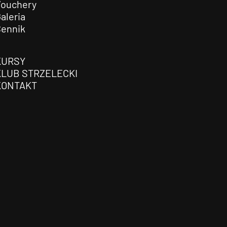
Vouchery
aleria
Cennik
KURSY
KLUB STRZELECKI
KONTAKT