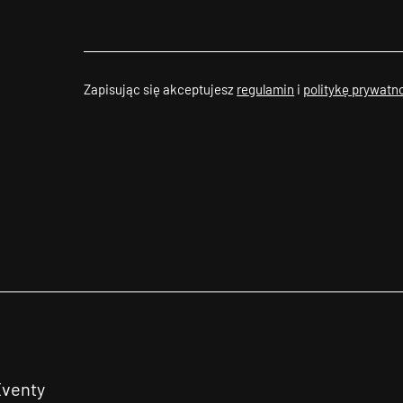
Zapisując się akceptujesz
regulamin
i
politykę prywatn
Eventy