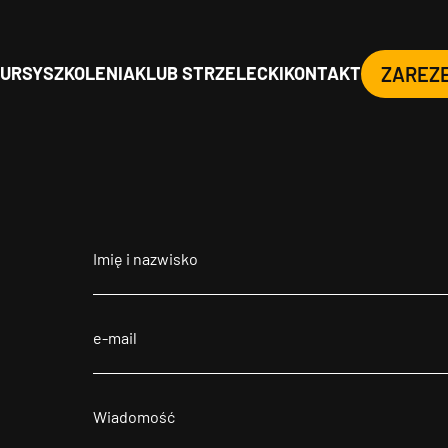
URSY
SZKOLENIA
KLUB STRZELECKI
KONTAKT
ZAREZ