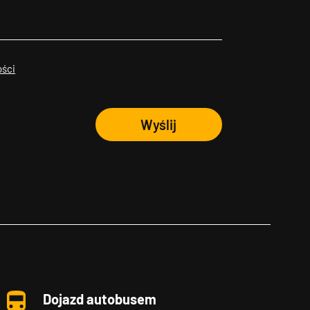
ości
Wyślij
Dojazd autobusem