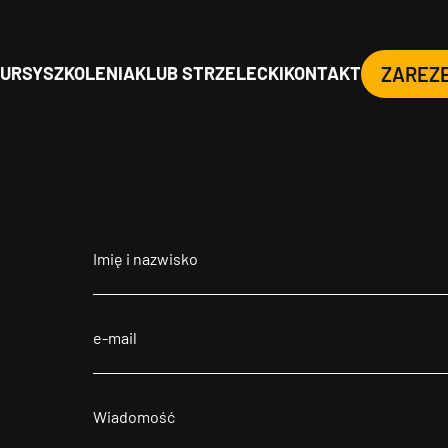
URSY
SZKOLENIA
KLUB STRZELECKI
KONTAKT
ZAREZ