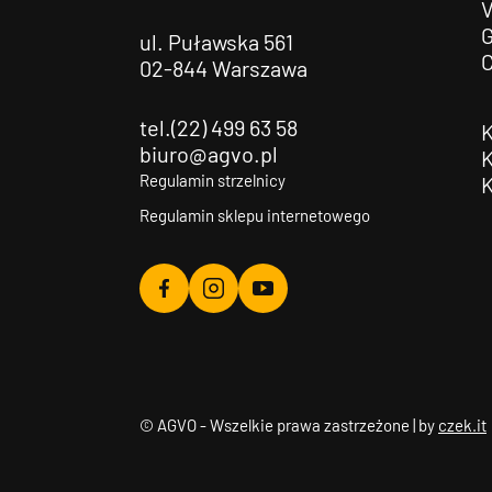
G
ul. Puławska 561
02-844 Warszawa
tel.(22) 499 63 58
biuro@agvo.pl
Regulamin strzelnicy
Regulamin sklepu internetowego
Agvo
Agvo
Agvo
Facebook
Instagram
YouTube
© AGVO - Wszelkie prawa zastrzeżone | by
czek.it