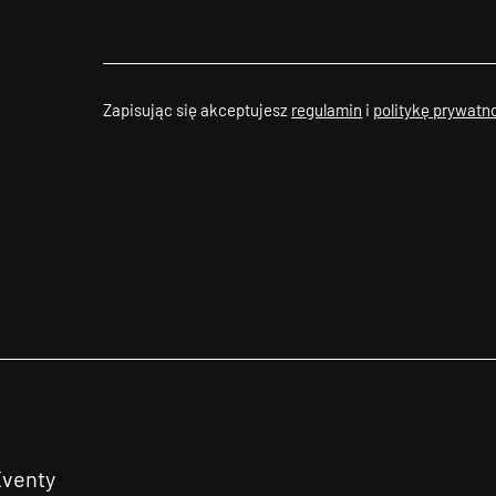
Zapisując się akceptujesz
regulamin
i
politykę prywatn
Eventy