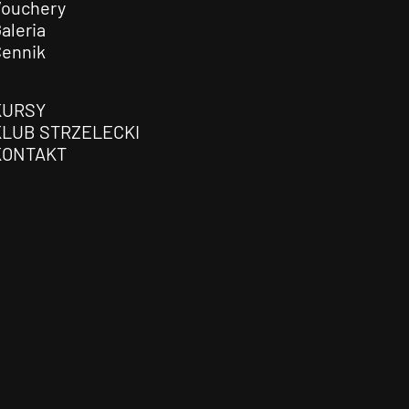
Vouchery
aleria
Cennik
KURSY
KLUB STRZELECKI
KONTAKT