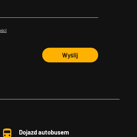
ości
Wyślij
Dojazd autobusem