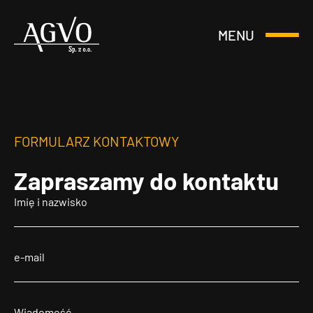
MENU
Otwórz
Header
lub
Logo
Zamknij
Menu
FORMULARZ KONTAKTOWY
Zapraszamy
do kontaktu