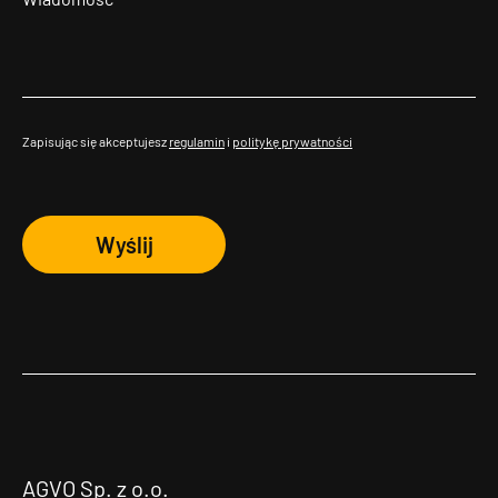
Zapisując się akceptujesz
regulamin
i
politykę prywatności
Wyślij
AGVO Sp. z o.o.