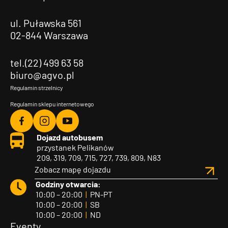
ul. Puławska 561
02-844 Warszawa
tel.(22) 499 63 58
biuro@agvo.pl
Regulamin strzelnicy
Regulamin sklepu internetowego
Agvo
Agvo
Agvo
Dojazd autobusem
Facebook
Instagram
YouTube
przystanek Pelikanów
209, 319, 709, 715, 727, 739, 809, N83
Zobacz mapę dojazdu
Godziny otwarcia:
10:00 – 20:00
|
PN-PT
10:00 – 20:00
|
SB
10:00 – 20:00
|
ND
Eventy