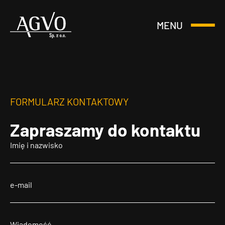
MENU
Otwórz
Header
lub
Logo
Zamknij
Menu
FORMULARZ KONTAKTOWY
Zapraszamy
do kontaktu