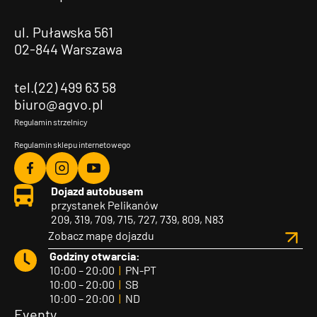
ul. Puławska 561
02-844 Warszawa
tel.(22) 499 63 58
biuro@agvo.pl
Regulamin strzelnicy
Regulamin sklepu internetowego
Agvo
Agvo
Agvo
Dojazd autobusem
Facebook
Instagram
YouTube
przystanek Pelikanów
209, 319, 709, 715, 727, 739, 809, N83
Zobacz mapę dojazdu
Godziny otwarcia:
10:00 – 20:00
|
PN-PT
10:00 – 20:00
|
SB
10:00 – 20:00
|
ND
Eventy