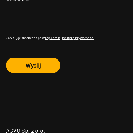
Zapisując się akceptujesz
regulamin
i
politykę prywatności
Wyślij
AGVO Sp. z o.o.