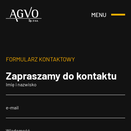
MENU
Otwórz
Header
lub
Logo
Zamknij
Menu
FORMULARZ KONTAKTOWY
Zapraszamy
do kontaktu