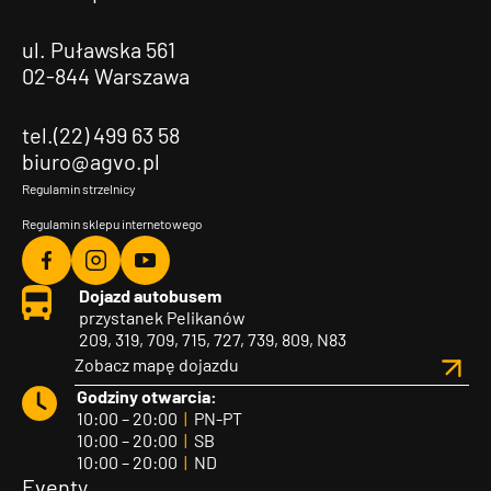
ul. Puławska 561
02-844 Warszawa
tel.(22) 499 63 58
biuro@agvo.pl
Regulamin strzelnicy
Regulamin sklepu internetowego
Agvo
Agvo
Agvo
Dojazd autobusem
Facebook
Instagram
YouTube
przystanek Pelikanów
209, 319, 709, 715, 727, 739, 809, N83
Zobacz mapę dojazdu
Godziny otwarcia:
10:00 – 20:00
|
PN-PT
10:00 – 20:00
|
SB
10:00 – 20:00
|
ND
Eventy