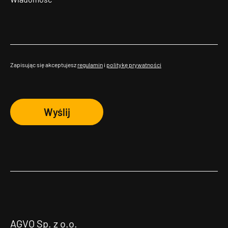
Zapisując się akceptujesz
regulamin
i
politykę prywatności
Wyślij
AGVO Sp. z o.o.