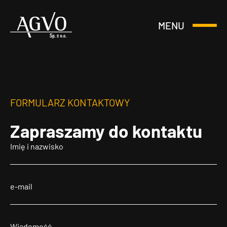
MENU
Otwórz
Header
lub
Logo
Zamknij
Menu
FORMULARZ KONTAKTOWY
Zapraszamy
do kontaktu