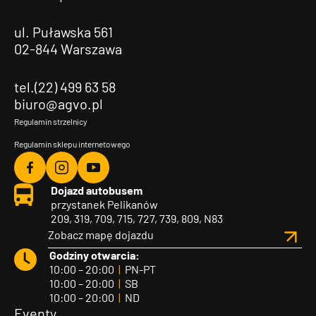
ul. Puławska 561
02-844 Warszawa
tel.(22) 499 63 58
biuro@agvo.pl
Regulamin strzelnicy
Regulamin sklepu internetowego
Agvo
Agvo
Agvo
Dojazd autobusem
Facebook
Instagram
YouTube
przystanek Pelikanów
209, 319, 709, 715, 727, 739, 809, N83
Zobacz mapę dojazdu
Godziny otwarcia:
10:00 – 20:00
|
PN-PT
10:00 – 20:00
|
SB
10:00 – 20:00
|
ND
Eventy