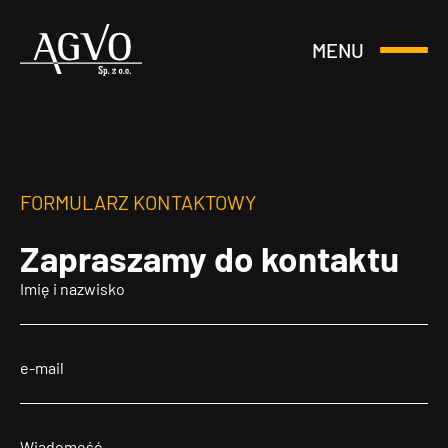
MENU
Otwórz
Header
lub
Logo
Zamknij
Menu
FORMULARZ KONTAKTOWY
Zapraszamy
do kontaktu