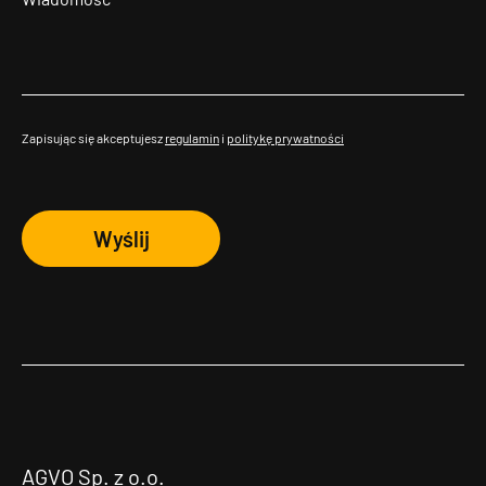
Zapisując się akceptujesz
regulamin
i
politykę prywatności
Wyślij
AGVO Sp. z o.o.