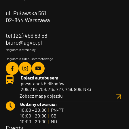
ul. Puławska 561
02-844 Warszawa
tel.(22) 499 63 58
biuro@agvo.pl
Regulamin strzelnicy
Regulamin sklepu internetowego
Agvo
Agvo
Agvo
Dojazd autobusem
Facebook
Instagram
YouTube
przystanek Pelikanów
209, 319, 709, 715, 727, 739, 809, N83
Zobacz mapę dojazdu
Godziny otwarcia:
10:00 – 20:00
|
PN-PT
10:00 – 20:00
|
SB
10:00 – 20:00
|
ND
Eventy