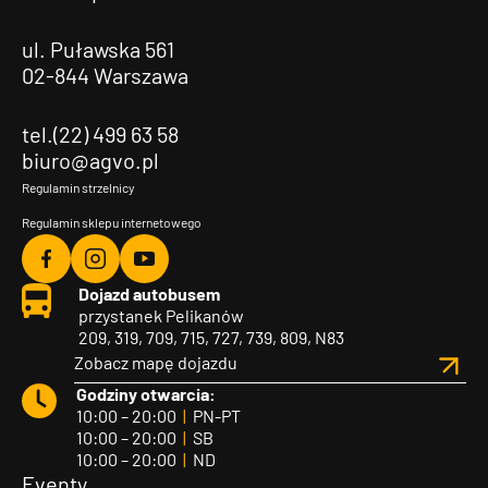
ul. Puławska 561
02-844 Warszawa
tel.(22) 499 63 58
biuro@agvo.pl
Regulamin strzelnicy
Regulamin sklepu internetowego
Agvo
Agvo
Agvo
Dojazd autobusem
Facebook
Instagram
YouTube
przystanek Pelikanów
209, 319, 709, 715, 727, 739, 809, N83
Zobacz mapę dojazdu
Godziny otwarcia:
10:00 – 20:00
|
PN-PT
10:00 – 20:00
|
SB
10:00 – 20:00
|
ND
Eventy