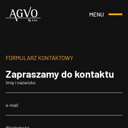
MENU
Otwórz
Header
lub
Logo
Zamknij
Menu
FORMULARZ KONTAKTOWY
Zapraszamy
do kontaktu