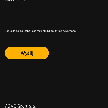
Zapisując się akceptujesz
regulamin
i
politykę prywatności
Wyślij
AGVO Sp. z o.o.