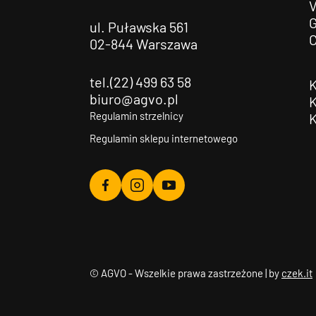
G
ul. Puławska 561
02-844 Warszawa
tel.(22) 499 63 58
biuro@agvo.pl
Regulamin strzelnicy
Regulamin sklepu internetowego
Agvo
Agvo
Agvo
Facebook
Instagram
YouTube
© AGVO - Wszelkie prawa zastrzeżone | by
czek.it