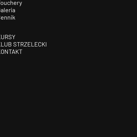
Vouchery
aleria
Cennik
KURSY
KLUB STRZELECKI
KONTAKT