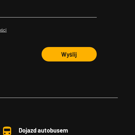
ości
Wyślij
Dojazd autobusem