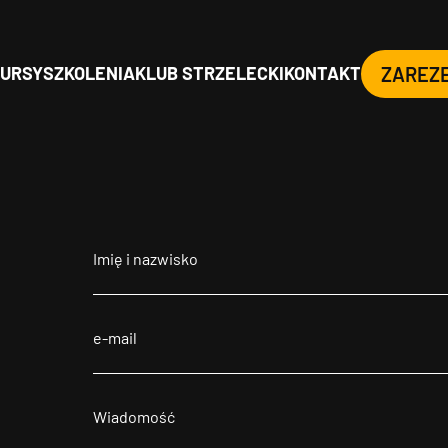
URSY
SZKOLENIA
KLUB STRZELECKI
KONTAKT
ZAREZ