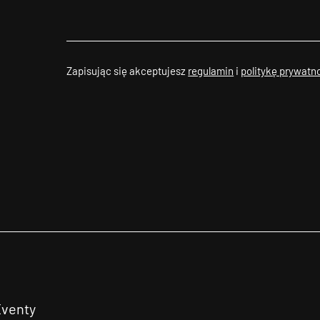
Zapisując się akceptujesz
regulamin
i
politykę prywatn
Eventy