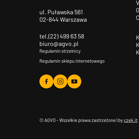
G
ul. Puławska 561
02-844 Warszawa
tel.(22) 499 63 58
biuro@agvo.pl
Regulamin strzelnicy
Regulamin sklepu internetowego
Agvo
Agvo
Agvo
Facebook
Instagram
YouTube
© AGVO - Wszelkie prawa zastrzeżone | by
czek.it