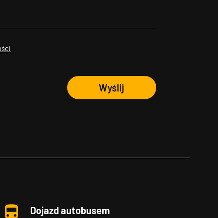
ości
Wyślij
Dojazd autobusem