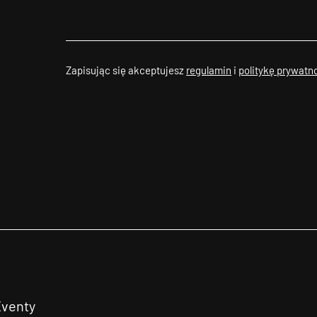
Zapisując się akceptujesz
regulamin
i
politykę prywatn
Eventy