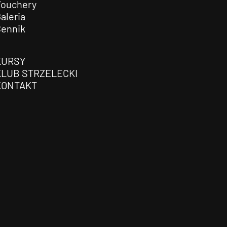
Vouchery
aleria
Cennik
KURSY
KLUB STRZELECKI
KONTAKT