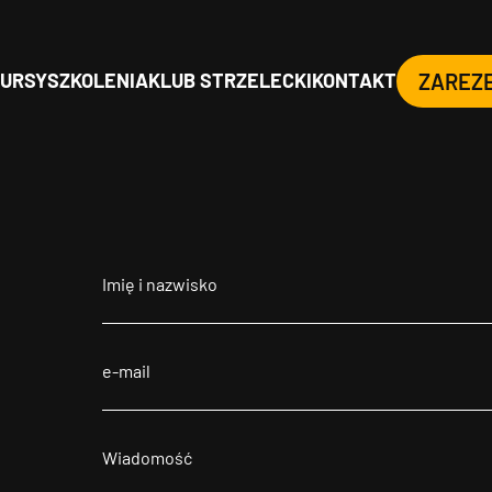
URSY
SZKOLENIA
KLUB STRZELECKI
KONTAKT
ZAREZ