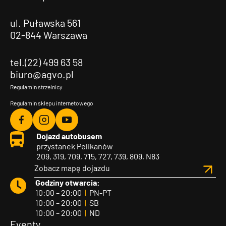
ul. Puławska 561
02-844 Warszawa
tel.(22) 499 63 58
biuro@agvo.pl
Regulamin strzelnicy
Regulamin sklepu internetowego
Agvo
Agvo
Agvo
Dojazd autobusem
Facebook
Instagram
YouTube
przystanek Pelikanów
209, 319, 709, 715, 727, 739, 809, N83
Zobacz mapę dojazdu
Godziny otwarcia:
10:00 – 20:00
|
PN-PT
10:00 – 20:00
|
SB
10:00 – 20:00
|
ND
Eventy