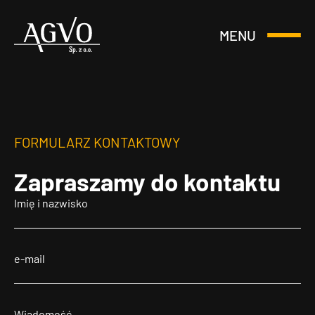
MENU
Otwórz
Header
lub
Logo
Zamknij
Menu
FORMULARZ KONTAKTOWY
Zapraszamy
do kontaktu