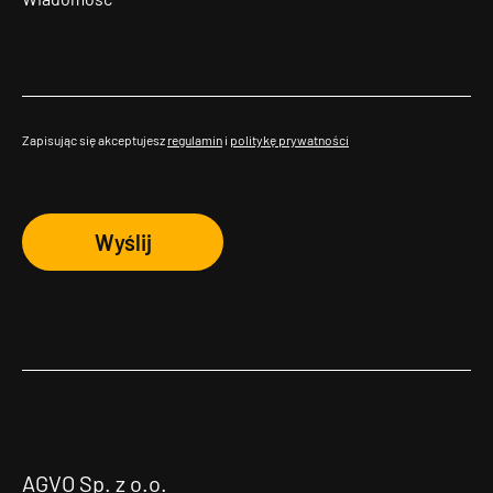
Zapisując się akceptujesz
regulamin
i
politykę prywatności
Wyślij
AGVO Sp. z o.o.