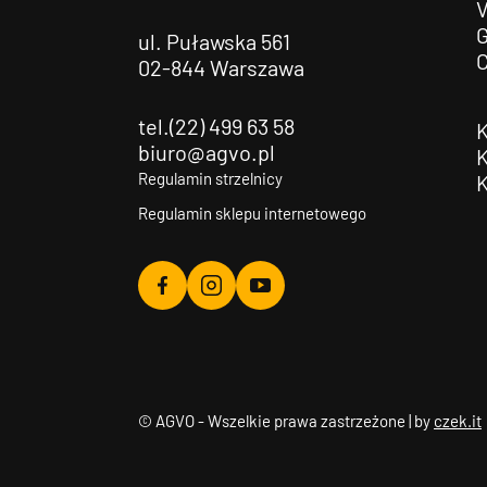
G
ul. Puławska 561
02-844 Warszawa
tel.(22) 499 63 58
biuro@agvo.pl
Regulamin strzelnicy
Regulamin sklepu internetowego
Agvo
Agvo
Agvo
Facebook
Instagram
YouTube
© AGVO - Wszelkie prawa zastrzeżone | by
czek.it