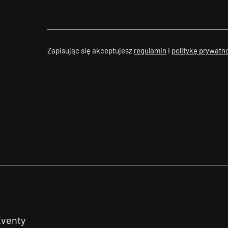
Zapisując się akceptujesz
regulamin
i
politykę prywatn
Eventy