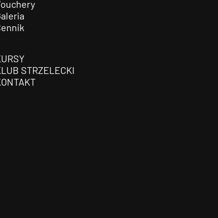
Vouchery
aleria
Cennik
KURSY
KLUB STRZELECKI
KONTAKT