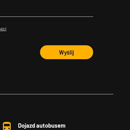
ości
Wyślij
Dojazd autobusem