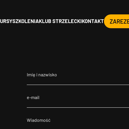
URSY
SZKOLENIA
KLUB STRZELECKI
KONTAKT
ZAREZ