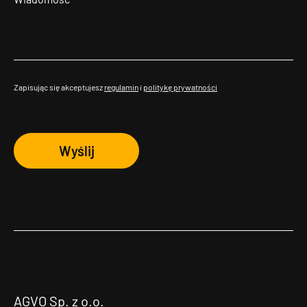
Zapisując się akceptujesz
regulamin
i
politykę prywatności
Wyślij
AGVO Sp. z o.o.