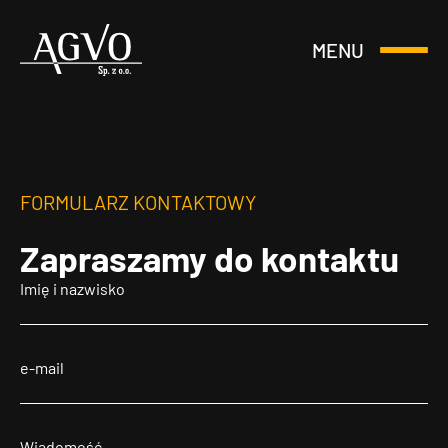
MENU
Otwórz
Header
lub
Logo
Zamknij
Menu
FORMULARZ KONTAKTOWY
Zapraszamy
do kontaktu