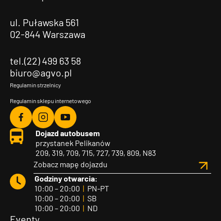
ul. Puławska 561
02-844 Warszawa
tel.(22) 499 63 58
biuro@agvo.pl
Regulamin strzelnicy
Regulamin sklepu internetowego
Agvo
Agvo
Agvo
Dojazd autobusem
Facebook
Instagram
YouTube
przystanek Pelikanów
209, 319, 709, 715, 727, 739, 809, N83
Zobacz mapę dojazdu
Godziny otwarcia:
10:00 – 20:00
|
PN-PT
10:00 – 20:00
|
SB
10:00 – 20:00
|
ND
Eventy