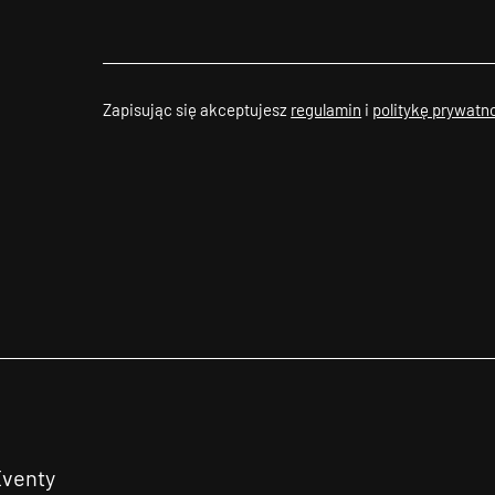
Zapisując się akceptujesz
regulamin
i
politykę prywatn
Eventy