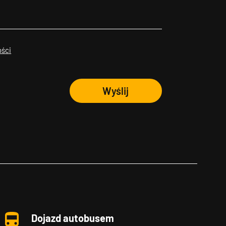
ości
Wyślij
Dojazd autobusem