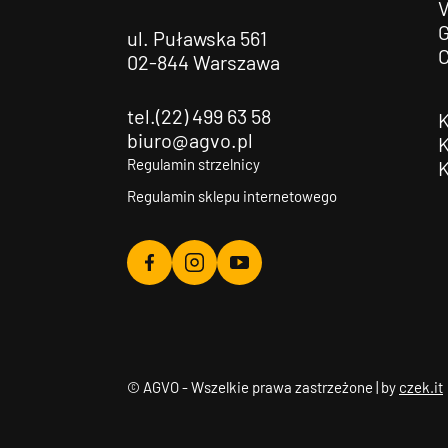
G
ul. Puławska 561
02-844 Warszawa
tel.(22) 499 63 58
biuro@agvo.pl
Regulamin strzelnicy
Regulamin sklepu internetowego
Agvo
Agvo
Agvo
Facebook
Instagram
YouTube
© AGVO - Wszelkie prawa zastrzeżone | by
czek.it