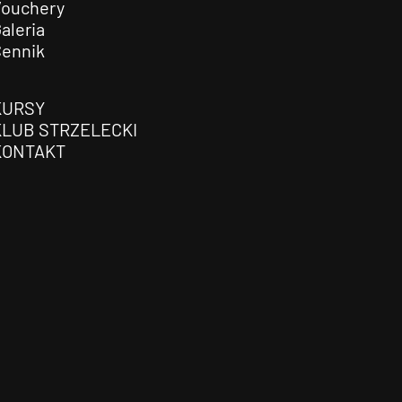
Vouchery
aleria
Cennik
KURSY
KLUB STRZELECKI
KONTAKT