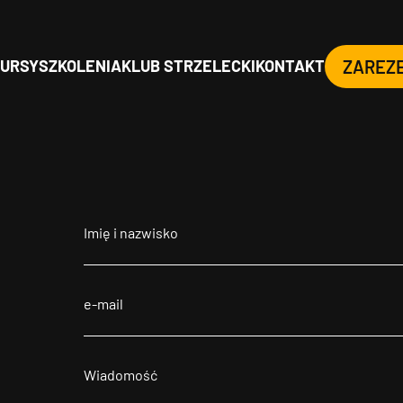
URSY
SZKOLENIA
KLUB STRZELECKI
KONTAKT
ZAREZ