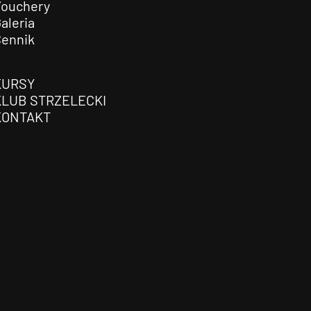
Vouchery
aleria
Cennik
KURSY
KLUB STRZELECKI
KONTAKT