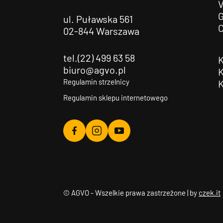
G
ul. Puławska 561
02-844 Warszawa
tel.(22) 499 63 58
biuro@agvo.pl
Regulamin strzelnicy
Regulamin sklepu internetowego
Agvo
Agvo
Agvo
Facebook
Instagram
YouTube
© AGVO - Wszelkie prawa zastrzeżone | by
czek.it