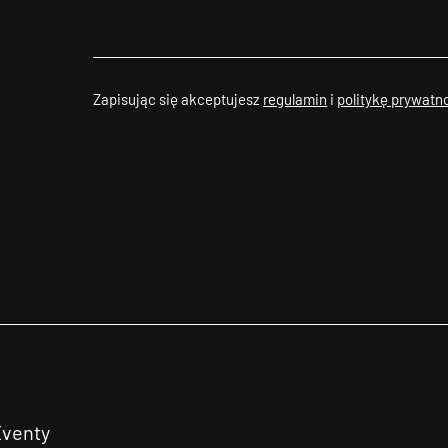
Zapisując się akceptujesz
regulamin
i
politykę prywatn
Eventy