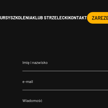
URSY
SZKOLENIA
KLUB STRZELECKI
KONTAKT
ZAREZ