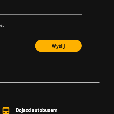
ości
Wyślij
Dojazd autobusem