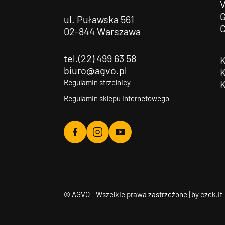
G
ul. Puławska 561
02-844 Warszawa
tel.(22) 499 63 58
biuro@agvo.pl
Regulamin strzelnicy
Regulamin sklepu internetowego
Agvo
Agvo
Agvo
Facebook
Instagram
YouTube
© AGVO - Wszelkie prawa zastrzeżone | by
czek.it