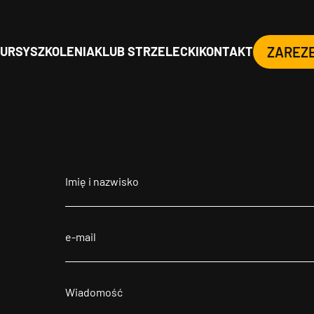
URSY
SZKOLENIA
KLUB STRZELECKI
KONTAKT
ZAREZ