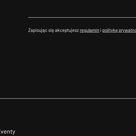
Zapisując się akceptujesz
regulamin
i
politykę prywatn
Eventy