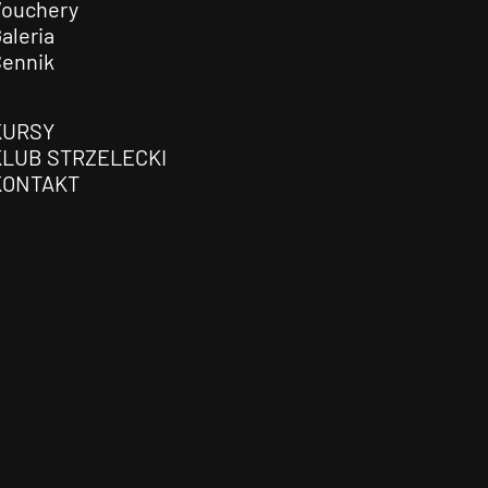
Vouchery
aleria
Cennik
KURSY
KLUB STRZELECKI
KONTAKT