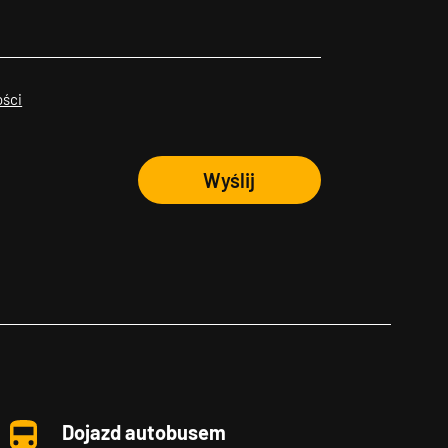
ości
Wyślij
Dojazd autobusem