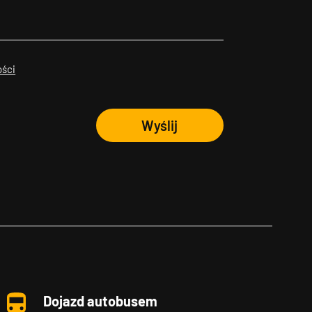
ości
Wyślij
Dojazd autobusem