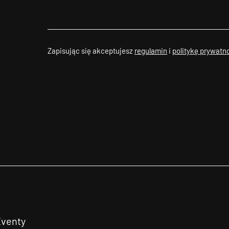
Zapisując się akceptujesz
regulamin
i
politykę prywatn
Eventy