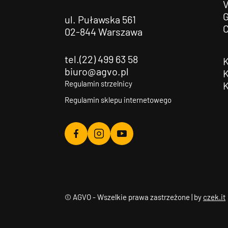
G
ul. Puławska 561
02-844 Warszawa
tel.(22) 499 63 58
biuro@agvo.pl
Regulamin strzelnicy
Regulamin sklepu internetowego
Agvo
Agvo
Agvo
Facebook
Instagram
YouTube
© AGVO - Wszelkie prawa zastrzeżone | by
czek.it