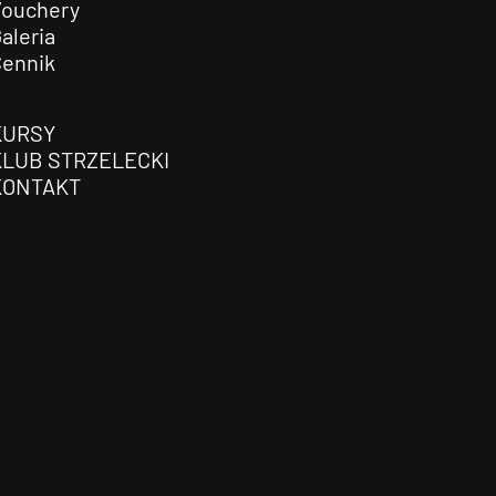
Vouchery
aleria
Cennik
KURSY
KLUB STRZELECKI
KONTAKT