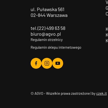
G
ul. Puławska 561
02-844 Warszawa
tel.(22) 499 63 58
biuro@agvo.pl
Regulamin strzelnicy
Regulamin sklepu internetowego
Agvo
Agvo
Agvo
Facebook
Instagram
YouTube
© AGVO - Wszelkie prawa zastrzeżone | by
czek.it