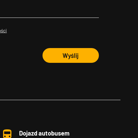
ości
Wyślij
Dojazd autobusem