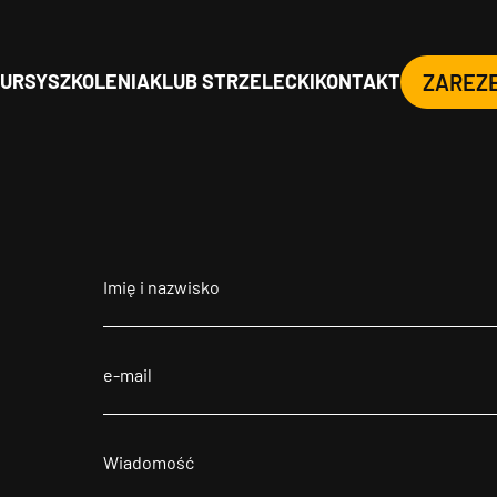
URSY
SZKOLENIA
KLUB STRZELECKI
KONTAKT
ZAREZ