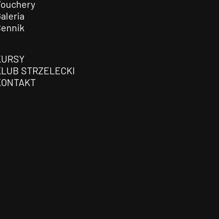
Vouchery
aleria
Cennik
KURSY
KLUB STRZELECKI
KONTAKT