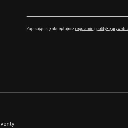
Zapisując się akceptujesz
regulamin
i
politykę prywatn
Eventy