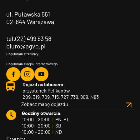
ul. Puławska 561
02-844 Warszawa
tel.(22) 499 63 58
biuro@agvo.pl
Regulamin strzelnicy
Regulamin sklepu internetowego
Agvo
Agvo
Agvo
Dojazd autobusem
Facebook
Instagram
YouTube
przystanek Pelikanów
209, 319, 709, 715, 727, 739, 809, N83
Zobacz mapę dojazdu
Godziny otwarcia:
10:00 – 20:00
|
PN-PT
10:00 – 20:00
|
SB
10:00 – 20:00
|
ND
Eventy