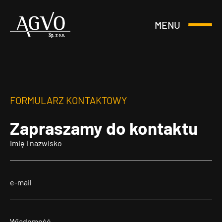
MENU
Otwórz
Header
lub
Logo
Zamknij
Menu
FORMULARZ KONTAKTOWY
Zapraszamy
do kontaktu