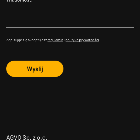
Zapisując się akceptujesz
regulamin
i
politykę prywatności
Wyślij
AGVO Sp. z o.o.