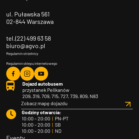
ul. Puławska 561
02-844 Warszawa
tel.(22) 499 63 58
biuro@agvo.pl
Regulamin strzelnicy
Regulamin sklepu internetowego
Agvo
Agvo
Agvo
Dojazd autobusem
Facebook
Instagram
YouTube
przystanek Pelikanów
209, 319, 709, 715, 727, 739, 809, N83
Zobacz mapę dojazdu
Godziny otwarcia:
10:00 – 20:00
|
PN-PT
10:00 – 20:00
|
SB
10:00 – 20:00
|
ND
Eventy