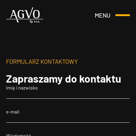
MENU
Otwórz
Header
lub
Logo
Zamknij
Menu
FORMULARZ KONTAKTOWY
Zapraszamy
do kontaktu