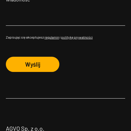
Zapisując się akceptujesz
regulamin
i
politykę prywatności
Wyślij
AGVO Sp. z o.o.