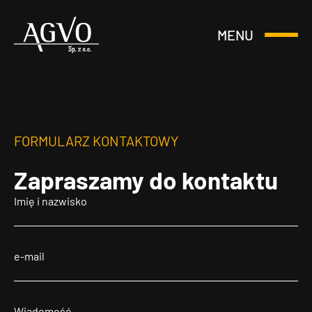
MENU
Otwórz
Header
lub
Logo
Zamknij
Menu
FORMULARZ KONTAKTOWY
Zapraszamy
do kontaktu