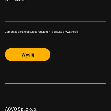
Zapisując się akceptujesz
regulamin
i
politykę prywatności
Wyślij
AGVO Sp. z o.o.