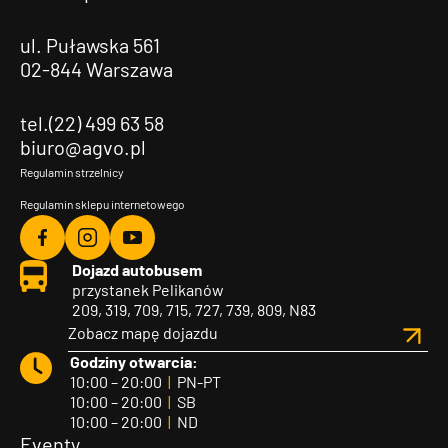
ul. Puławska 561
02-844 Warszawa
tel.(22) 499 63 58
biuro@agvo.pl
Regulamin strzelnicy
Regulamin sklepu internetowego
Agvo
Agvo
Agvo
Dojazd autobusem
Facebook
Instagram
YouTube
przystanek Pelikanów
209, 319, 709, 715, 727, 739, 809, N83
Zobacz mapę dojazdu
Godziny otwarcia:
10:00 – 20:00
|
PN-PT
10:00 – 20:00
|
SB
10:00 – 20:00
|
ND
Eventy