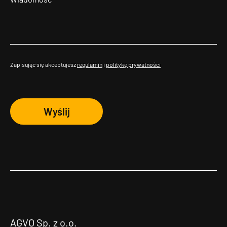
Zapisując się akceptujesz
regulamin
i
politykę prywatności
Wyślij
AGVO Sp. z o.o.