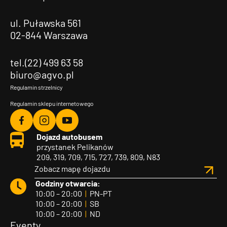
ul. Puławska 561
02-844 Warszawa
tel.(22) 499 63 58
biuro@agvo.pl
Regulamin strzelnicy
Regulamin sklepu internetowego
Agvo
Agvo
Agvo
Dojazd autobusem
Facebook
Instagram
YouTube
przystanek Pelikanów
209, 319, 709, 715, 727, 739, 809, N83
Zobacz mapę dojazdu
Godziny otwarcia:
10:00 – 20:00
|
PN-PT
10:00 – 20:00
|
SB
10:00 – 20:00
|
ND
Eventy