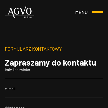
MENU
Otwórz
Header
lub
Logo
Zamknij
Menu
FORMULARZ KONTAKTOWY
Zapraszamy
do kontaktu