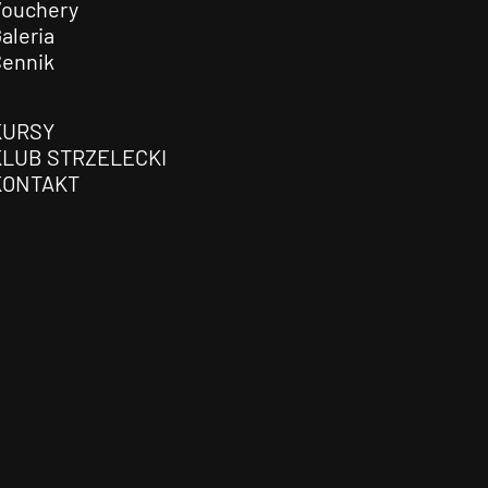
Vouchery
aleria
Cennik
KURSY
KLUB STRZELECKI
KONTAKT