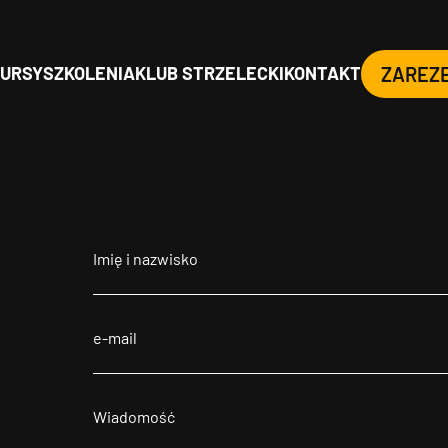
URSY
SZKOLENIA
KLUB STRZELECKI
KONTAKT
ZAREZ