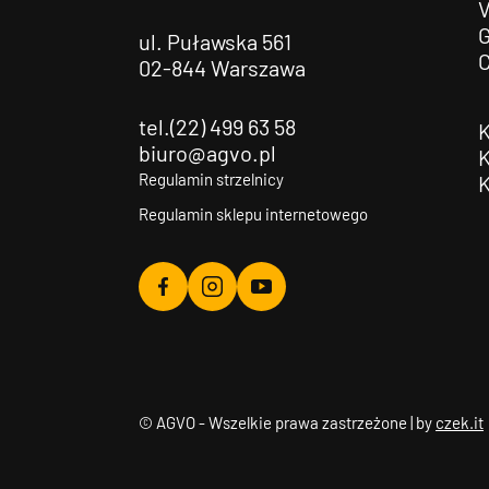
G
ul. Puławska 561
02-844 Warszawa
tel.(22) 499 63 58
biuro@agvo.pl
Regulamin strzelnicy
Regulamin sklepu internetowego
Agvo
Agvo
Agvo
Facebook
Instagram
YouTube
© AGVO - Wszelkie prawa zastrzeżone | by
czek.it