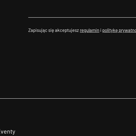
Zapisując się akceptujesz
regulamin
i
politykę prywatn
Eventy