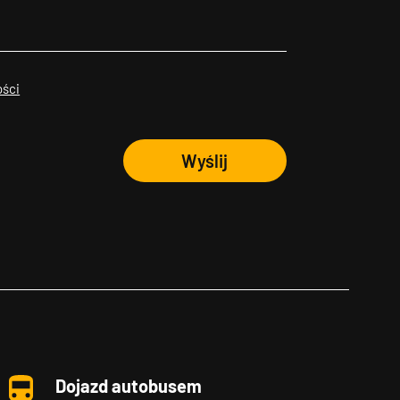
ości
Wyślij
Dojazd autobusem