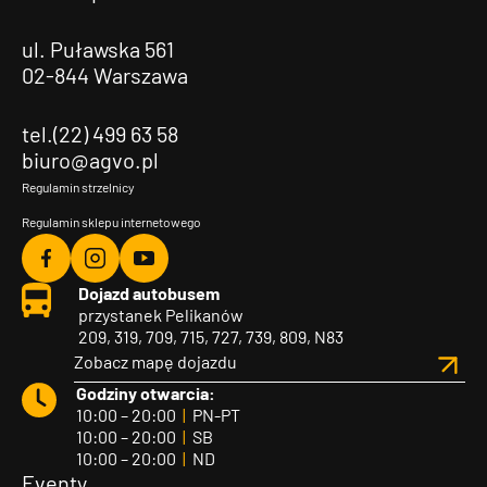
ul. Puławska 561
02-844 Warszawa
tel.(22) 499 63 58
biuro@agvo.pl
Regulamin strzelnicy
Regulamin sklepu internetowego
Agvo
Agvo
Agvo
Dojazd autobusem
Facebook
Instagram
YouTube
przystanek Pelikanów
209, 319, 709, 715, 727, 739, 809, N83
Zobacz mapę dojazdu
Godziny otwarcia:
10:00 – 20:00
|
PN-PT
10:00 – 20:00
|
SB
10:00 – 20:00
|
ND
Eventy