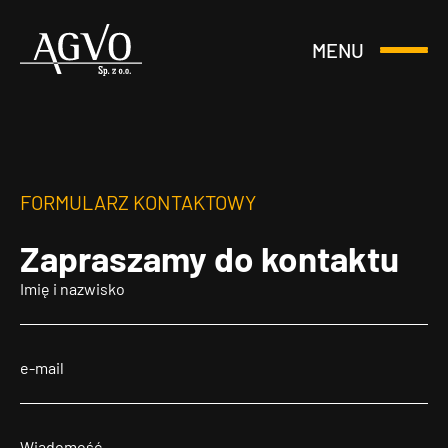
MENU
Otwórz
Header
lub
Logo
Zamknij
Menu
FORMULARZ KONTAKTOWY
Zapraszamy
do kontaktu