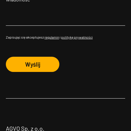
Zapisując się akceptujesz
regulamin
i
politykę prywatności
Wyślij
AGVO Sp. z o.o.