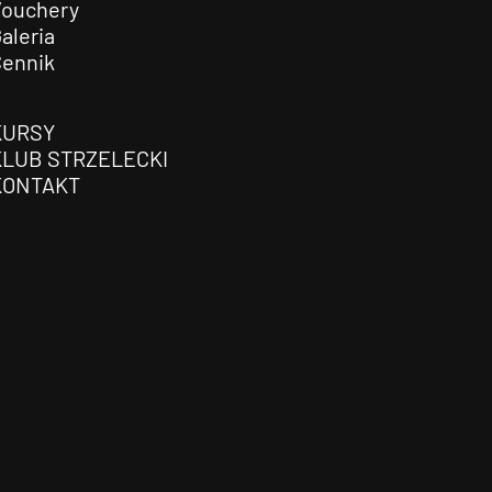
Vouchery
aleria
Cennik
KURSY
KLUB STRZELECKI
KONTAKT