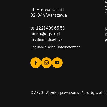
G
ul. Puławska 561
02-844 Warszawa
tel.(22) 499 63 58
biuro@agvo.pl
Regulamin strzelnicy
Regulamin sklepu internetowego
Agvo
Agvo
Agvo
Facebook
Instagram
YouTube
© AGVO - Wszelkie prawa zastrzeżone | by
czek.it