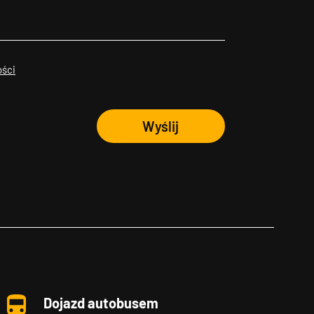
ości
Wyślij
Dojazd autobusem