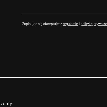
Zapisując się akceptujesz
regulamin
i
politykę prywatn
Eventy