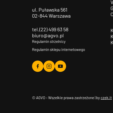
G
ul. Puławska 561
02-844 Warszawa
tel.(22) 499 63 58
biuro@agvo.pl
Regulamin strzelnicy
Regulamin sklepu internetowego
Agvo
Agvo
Agvo
Facebook
Instagram
YouTube
© AGVO - Wszelkie prawa zastrzeżone | by
czek.it