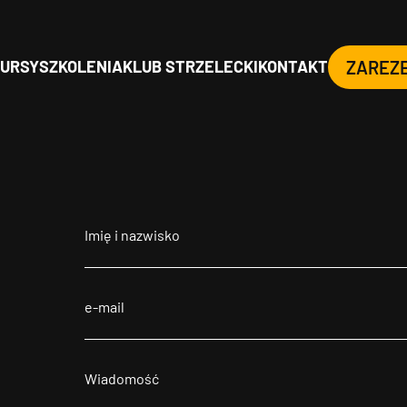
URSY
SZKOLENIA
KLUB STRZELECKI
KONTAKT
ZAREZ