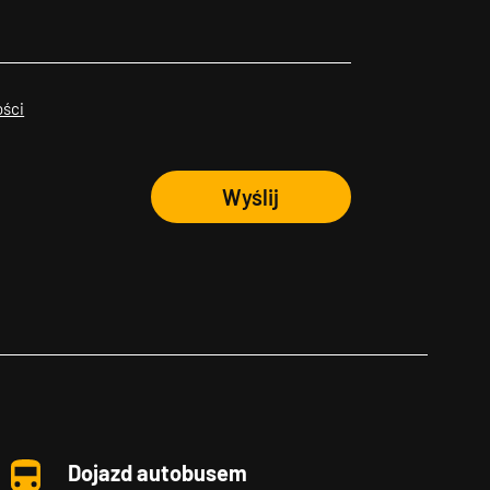
ości
Wyślij
Dojazd autobusem