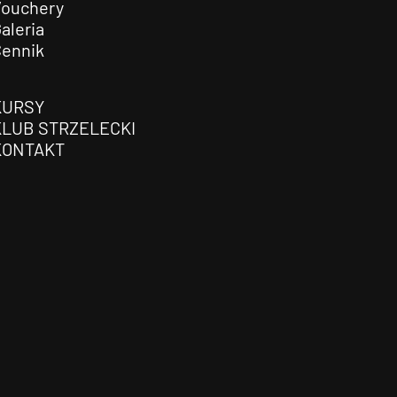
Vouchery
aleria
Cennik
KURSY
KLUB STRZELECKI
KONTAKT