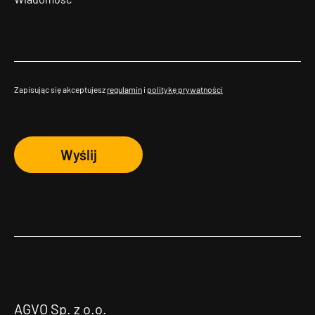
Zapisując się akceptujesz
regulamin
i
politykę prywatności
Wyślij
AGVO Sp. z o.o.