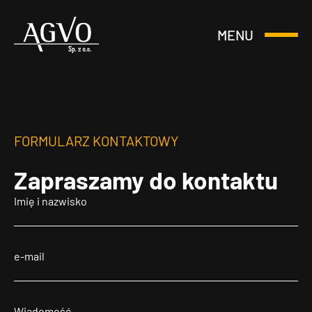
MENU
Otwórz
Header
lub
Logo
Zamknij
Menu
FORMULARZ KONTAKTOWY
Zapraszamy
do kontaktu