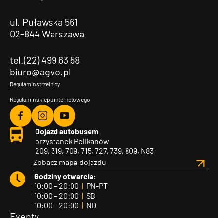
ul. Puławska 561
02-844 Warszawa
tel.(22) 499 63 58
biuro@agvo.pl
Regulamin strzelnicy
Regulamin sklepu internetowego
Agvo
Agvo
Agvo
Dojazd autobusem
Facebook
Instagram
YouTube
przystanek Pelikanów
209, 319, 709, 715, 727, 739, 809, N83
Zobacz mapę dojazdu
Godziny otwarcia:
10:00 – 20:00
|
PN-PT
10:00 – 20:00
|
SB
10:00 – 20:00
|
ND
Eventy