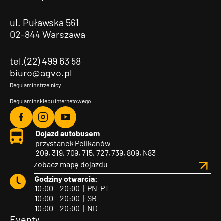
ul. Puławska 561
02-844 Warszawa
tel.(22) 499 63 58
biuro@agvo.pl
Regulamin strzelnicy
Regulamin sklepu internetowego
Agvo
Agvo
Agvo
Dojazd autobusem
Facebook
Instagram
YouTube
przystanek Pelikanów
209, 319, 709, 715, 727, 739, 809, N83
Zobacz mapę dojazdu
Godziny otwarcia:
10:00 – 20:00
|
PN-PT
10:00 – 20:00
|
SB
10:00 – 20:00
|
ND
Eventy