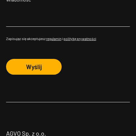
Zapisując się akceptujesz
regulamin
i
politykę prywatności
Wyślij
AGVO Sp. z o.o.