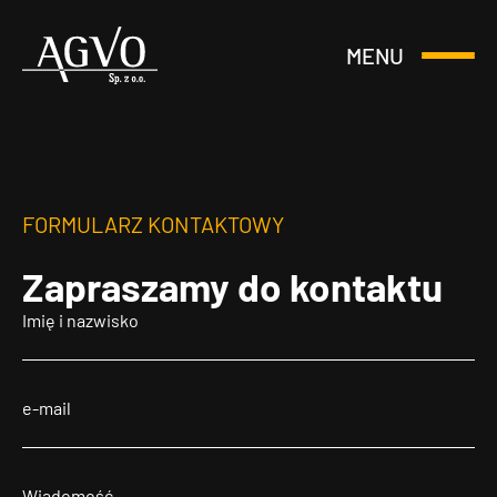
MENU
Otwórz
Header
lub
Logo
Zamknij
Menu
FORMULARZ KONTAKTOWY
Zapraszamy
do kontaktu