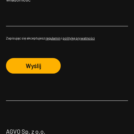
Zapisując się akceptujesz
regulamin
i
politykę prywatności
Wyślij
AGVO Sp. z o.o.