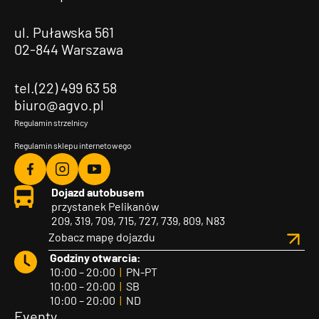
ul. Puławska 561
02-844 Warszawa
tel.(22) 499 63 58
biuro@agvo.pl
Regulamin strzelnicy
Regulamin sklepu internetowego
Agvo
Agvo
Agvo
Dojazd autobusem
Facebook
Instagram
YouTube
przystanek Pelikanów
209, 319, 709, 715, 727, 739, 809, N83
Zobacz mapę dojazdu
Godziny otwarcia:
10:00 – 20:00
|
PN-PT
10:00 – 20:00
|
SB
10:00 – 20:00
|
ND
Eventy