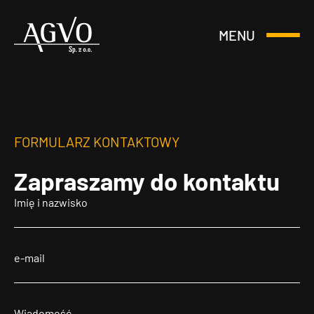
MENU
Otwórz
Header
lub
Logo
Zamknij
Menu
FORMULARZ KONTAKTOWY
Zapraszamy
do kontaktu