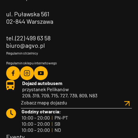
ul. Puławska 561
02-844 Warszawa
tel.(22) 499 63 58
biuro@agvo.pl
Regulamin strzelnicy
Regulamin sklepu internetowego
Agvo
Agvo
Agvo
Dojazd autobusem
Facebook
Instagram
YouTube
przystanek Pelikanów
209, 319, 709, 715, 727, 739, 809, N83
Zobacz mapę dojazdu
Godziny otwarcia:
10:00 – 20:00
|
PN-PT
10:00 – 20:00
|
SB
10:00 – 20:00
|
ND
Eventy