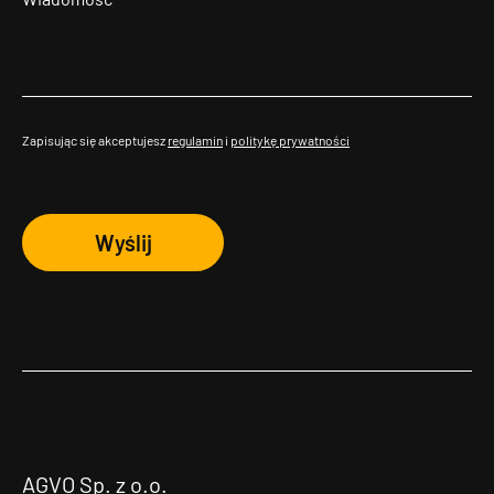
Zapisując się akceptujesz
regulamin
i
politykę prywatności
Wyślij
AGVO Sp. z o.o.