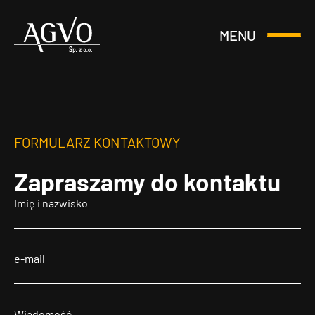
MENU
Otwórz
Header
lub
Logo
Zamknij
Menu
FORMULARZ KONTAKTOWY
Zapraszamy
do kontaktu