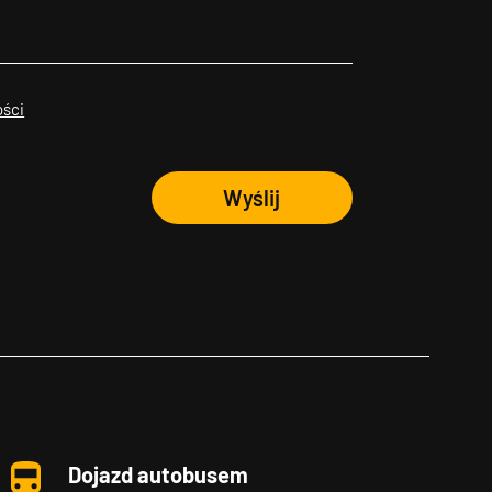
ości
Wyślij
Dojazd autobusem