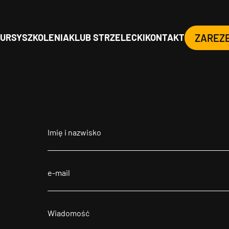
URSY
SZKOLENIA
KLUB STRZELECKI
KONTAKT
ZAREZ