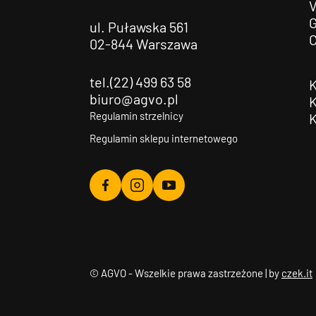
G
ul. Puławska 561
02-844 Warszawa
tel.(22) 499 63 58
biuro@agvo.pl
Regulamin strzelnicy
Regulamin sklepu internetowego
Agvo
Agvo
Agvo
Facebook
Instagram
YouTube
© AGVO - Wszelkie prawa zastrzeżone | by
czek.it