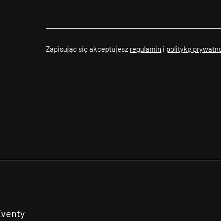
Zapisując się akceptujesz
regulamin
i
politykę prywatn
Eventy