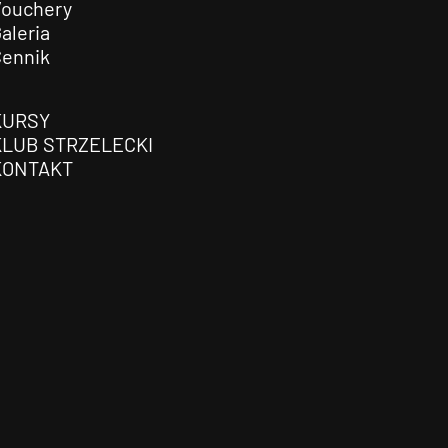
Vouchery
aleria
Cennik
KURSY
KLUB STRZELECKI
KONTAKT