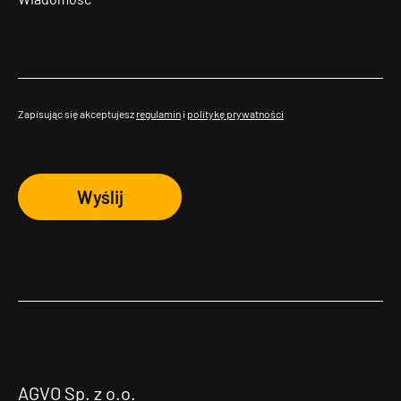
Zapisując się akceptujesz
regulamin
i
politykę prywatności
Wyślij
AGVO Sp. z o.o.