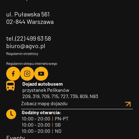
ul. Puławska 561
02-844 Warszawa
tel.(22) 499 63 58
biuro@agvo.pl
Regulamin strzelnicy
Regulamin sklepu internetowego
Agvo
Agvo
Agvo
Dojazd autobusem
Facebook
Instagram
YouTube
przystanek Pelikanów
209, 319, 709, 715, 727, 739, 809, N83
Zobacz mapę dojazdu
Godziny otwarcia:
10:00 – 20:00
|
PN-PT
10:00 – 20:00
|
SB
10:00 – 20:00
|
ND
Eventy