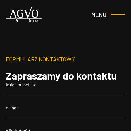
MENU
Otwórz
Header
lub
Logo
Zamknij
Menu
FORMULARZ KONTAKTOWY
Zapraszamy
do kontaktu