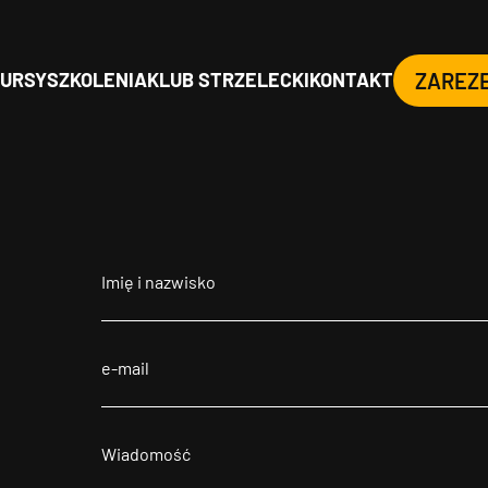
URSY
SZKOLENIA
KLUB STRZELECKI
KONTAKT
ZAREZ