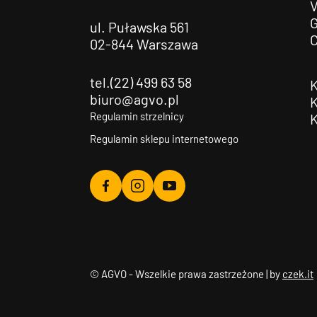
G
ul. Puławska 561
02-844 Warszawa
tel.(22) 499 63 58
biuro@agvo.pl
Regulamin strzelnicy
Regulamin sklepu internetowego
Agvo
Agvo
Agvo
Facebook
Instagram
YouTube
© AGVO - Wszelkie prawa zastrzeżone | by
czek.it