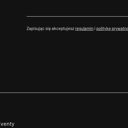
Zapisując się akceptujesz
regulamin
i
politykę prywatn
Eventy