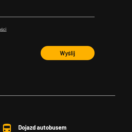
ości
Wyślij
Dojazd autobusem