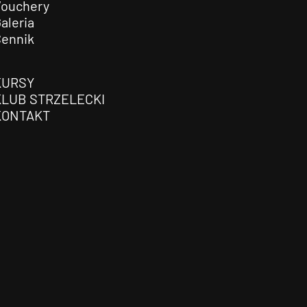
Vouchery
aleria
Cennik
KURSY
KLUB STRZELECKI
KONTAKT